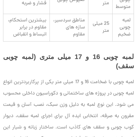
چوبی
کفپوش چوبی
متر
فشار و ضربه
متوسط
لمبه
مناطق سردسیر،
بیشترین استحکام،
25 میلی
چوبی
سازه های
مقاوم در برابر
متر
ضخیم
مقاوم
انبساط و انقباض
لمبه چوبی 16 و 17 میلی متری (لمبه چوبی
سقف)
لمبه چوبی با ضخامت 16 و 17 میلی متر یکی از پرکاربردترین انواع
لمبه چوبی در پروژه های ساختمانی و دکوراسیون داخلی محسوب
می شود. این نوع لمبه به دلیل وزن سبک، نصب آسان و قیمت
مقرون به صرفه، انتخابی ایده آل برای اجرای لمبه سقف، دیوار
کوب چوبی و سقف های کاذب است. ساختار زبانه و شیار این