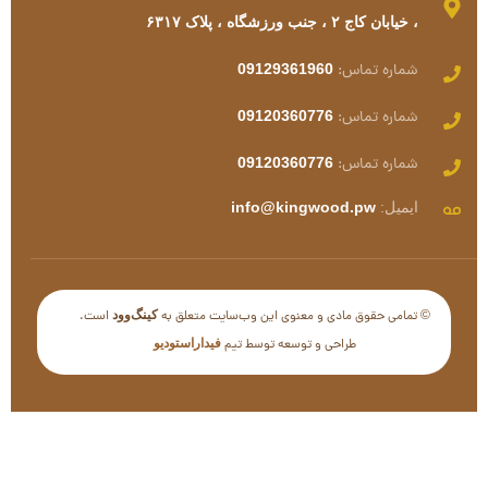
، خیابان کاج ۲ ، جنب ورزشگاه ، پلاک ۶۳۱۷
شماره تماس:
09129361960
شماره تماس:
09120360776
شماره تماس:
09120360776
ایمیل:
info@kingwood.pw
© تمامی حقوق مادی و معنوی این وب‌سایت متعلق به
است.
کینگ‌وود
طراحی و توسعه توسط تیم
فیداراستودیو