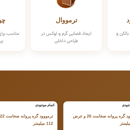
د
ترمووال
چو
بالکن و
ایجاد فضایی گرم و لوکس در
مناسب برای
طراحی داخلی
پر
وجودی
اتمام موجودی
ترمووود گره پروانه ضخامت 26 و عرض
112 میلیمتر