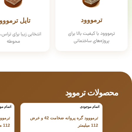
ترمووود
تایل ترمووو
ترمووود با کیفیت بالا برای
انتخابی زیبا برای تراس، 
پروژه‌های ساختمانی
محوطه
محصولات ترموود
اتمام موجودی
اتمام م
ترمووود گره پروانه ضخامت 42 و عرض
112 میلیمتر
112 میلیمتر