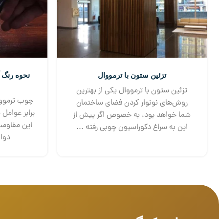
تزئین ستون با ترمووال
نحوه رنگ 
تزئین ستون با ترمووال یکی از بهترین
چوب ترموود 
روش‌های نونوار کردن فضای ساختمان
برابر عوامل
شما خواهد بود، به خصوص اگر پیش از
این مقاومت
این به سراغ دکوراسیون چوبی رفته ...
دوام