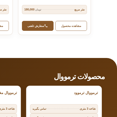
متر مربع
متر مر
180,000
تومان
مشاهده محصول
سفارش تلفنی
مش
محصولات ترمووال
ترمووال ترموود
ترمووال مغز MDF روکش
شاخه 3 متری
شاخه 3 متری
تماس بگیرید