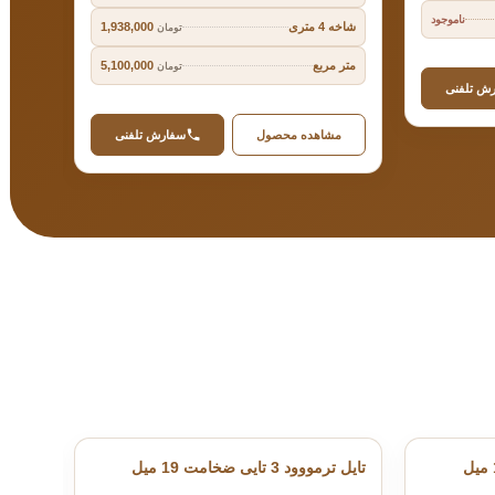
ناموجود
شاخه 4 متری
شاخه 4 متر
1,938,000
تومان
متر مربع
متر م
5,100,000
تومان
ش تلفنی
مشاهده محصول
سفارش تلفنی
مش
تایل ترمووود 3 تایی ضخامت 19 میل
تایل ترمووود 3