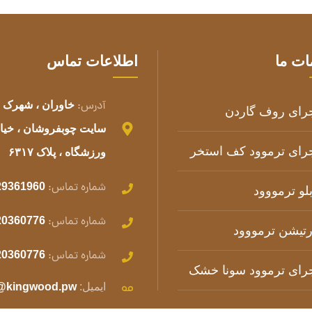
ات ما
آدرس:
خاوران ، شهرک ص
رای روف گاردن
رای ترموود کف استخر
ورزشگاه ، پلاک ۶۳۱۷
شماره تماس:
29361960
بلو ترمووود
شماره تماس:
20360776
رتیشن ترمووود
شماره تماس:
20360776
رای ترموود سونا خشک
ایمیل:
o@kingwood.pw