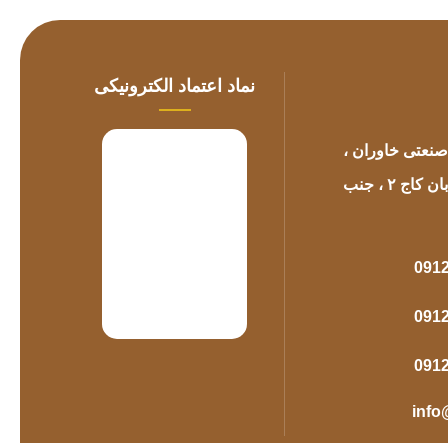
نعتی خاوران ،
سایت چوبفروشان ، خیابان کاج ۲ ، جنب
091
091
091
inf