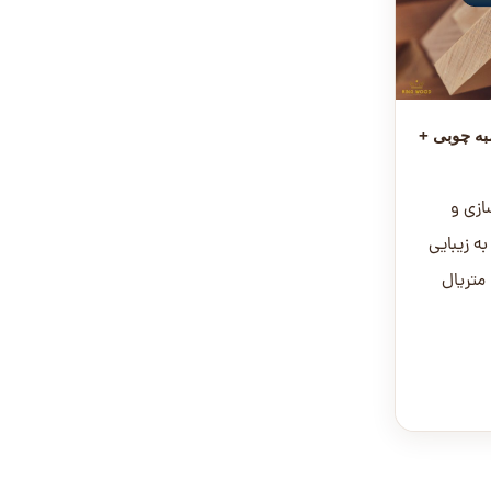
به چوبی +
ازی و
ه زیبایی
 متریال
ضاها...