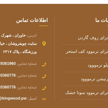
ات ما
آدرس:
خاوران ، شهرک ص
رای روف گاردن
رای ترموود کف استخر
ورزشگاه ، پلاک ۶۳۱۷
شماره تماس:
29361960
بلو ترمووود
شماره تماس:
20360776
رتیشن ترمووود
شماره تماس:
20360776
رای ترموود سونا خشک
ایمیل:
o@kingwood.pw