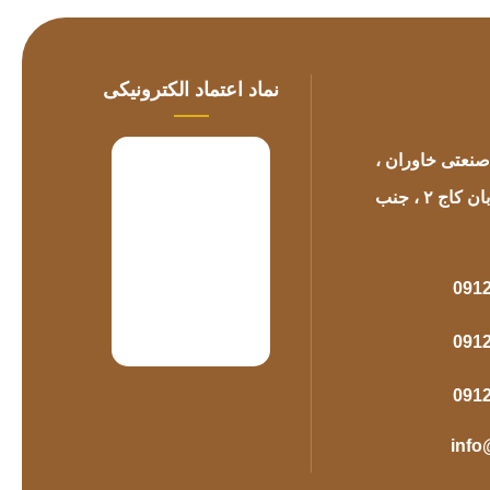
نعتی خاوران ،
سایت چوبفروشان ، خیابان کاج ۲ ، جنب
091
091
091
inf