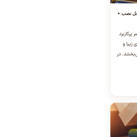
حل نصب +
 پرکاربرد
 زیبا و
‌بخشد. در