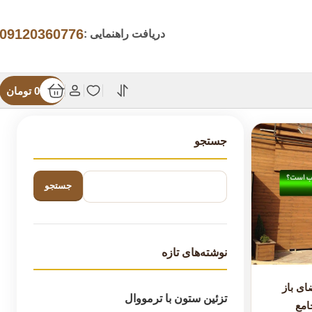
09120360776
دریافت راهنمایی :
0
تومان
جستجو
جستجو
نوشته‌های تازه
ای باز
تزئین ستون با ترمووال
امع