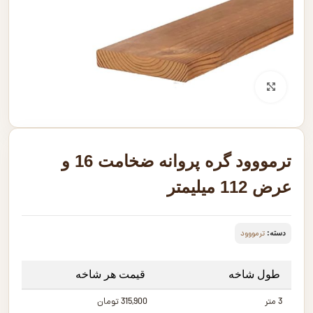
بزرگنمایی تصویر
ترمووود گره پروانه ضخامت 16 و
عرض 112 میلیمتر
دسته:
ترمووود
طول شاخه
قیمت هر شاخه
3 متر
315,900 تومان