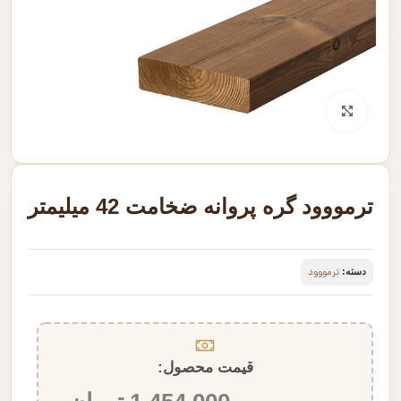
بزرگنمایی تصویر
ترمووود گره پروانه ضخامت 42 میلیمتر
دسته:
ترمووود
قیمت محصول:​