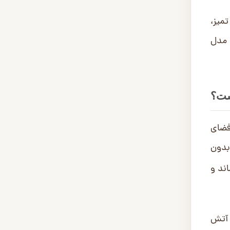
میز،
 مدل
ست؟
فضای
بدون
ند و
 آتش