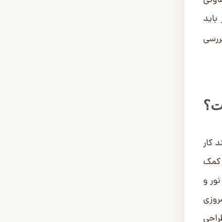
فاوتی
باید
بررسی
ت؟
 کار
 کمک
ور و
روزی
راحی