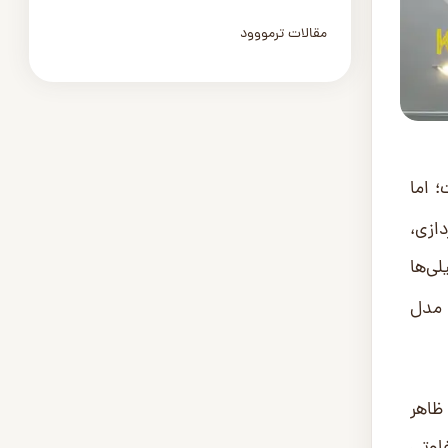
مقالات ترمووود
 اما
ازی،
ی‌ها
 مدل
ظاهر