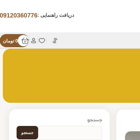
09120360776
دریافت راهنمایی :
0
تومان
جستجو
جستجو