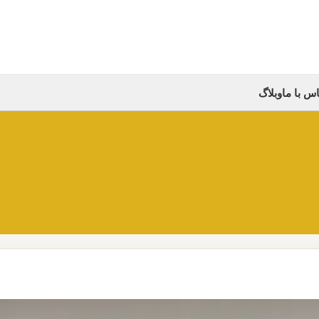
س با ما
وبلاگ