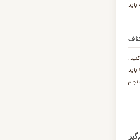
باید
کناف
نید.
باید
نجام
گیر