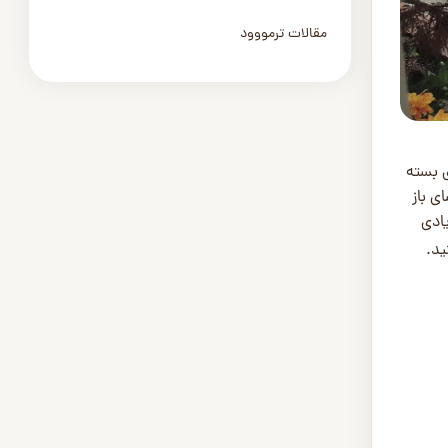
مقالات ترمووود
 بسته
ی باز
یادی
ید.