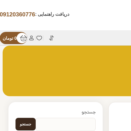
09120360776
دریافت راهنمایی :
0
تومان
جستجو
جستجو