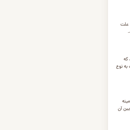
 علت
.
 که
به نوع
ینه
یین آن