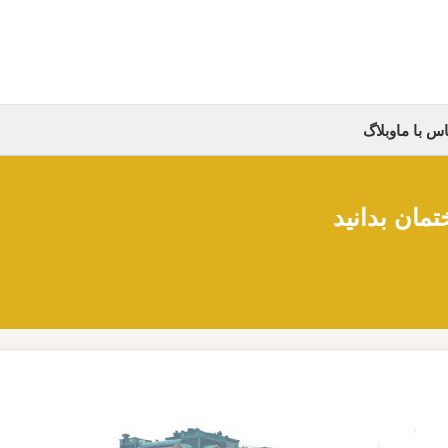
س با ما
وبلاگ
مان بدانید