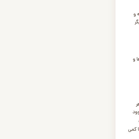
 و
گر
 و
ر
وود
ا کمی