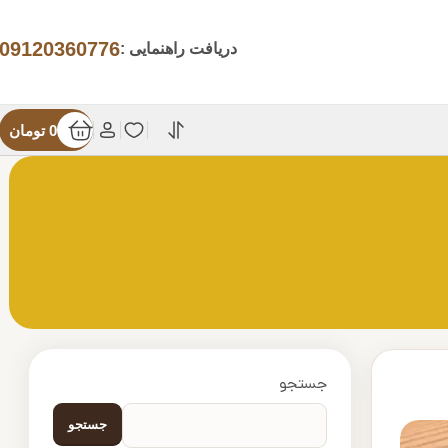
09120360776
دریافت راهنمایی :
0
تومان
جستجو
جستجو