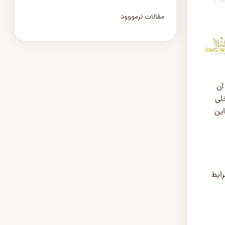
مقالات ترمووود
آن
لی
این
رایط