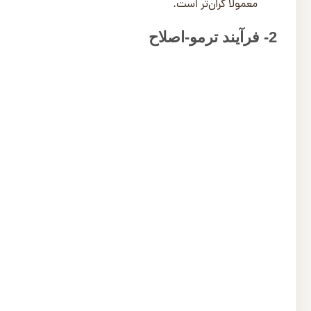
معمولاً گران‌تر است.
2- فرآیند ترمو-اصلاح
کلاس عملیات حرارتی:
برابر عوامل بیولوژیکی (مانند قارچ‌ها و حشرات) را به میزان قاب
انتخاب کلاس مناسب به کاربرد نهایی بستگی دارد؛ برای محیط
توجیه‌پذیر می‌شود.
کیفیت و کارایی تکنولوژی به کار 
تکنولوژی و هزینه‌های انرژی: