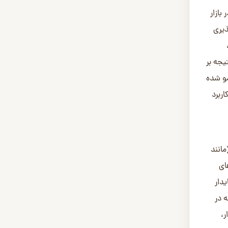
بازار
ی و فرآیندپذیری
یجه بر
مو شده
ربرد
انند
ای
یدار
زینه در
ر،