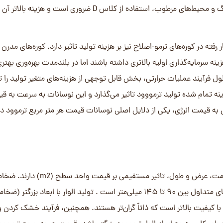
ماشین‌کاری کمتری دارند، معمولاً ارزان‌تر هستند. در مقابل، پروفیل‌های پیچ
ا (مانند UTS، UTV) یا پروفیل‌های سفارشی، نیازمند مراحل ماشین‌کاری بیشتر، استفاده از ابزارهای دقیق‌تر و
زمان تولید بالاتر هستند. این پیچیدگی در تولید، همراه با پرت (Waste) احتمالی بیشتر در فرآیند ماشین‌کاری، منجر به افزایش ق
های دارای فاق و زبانه یا همپوشانی، عرض پوشش‌دهی مفید کمتری نسبت ب
بع ترمووود اجرا شده اهمیت پیدا می‌کند، زیرا باید هزینه بر اساس مترا
ی مختلف حتی از یک گونه و یک منشاء، می‌توانند از نظر ظاهری تفاوت‌
داشته باشند. برای مدیریت این تفاوت‌ها و ایجاد یک استاندارد کیفی، الوارهای ترمووود بر اساس مشخصات ظاهری درجه‌بندی (Grade)
مبنا قرار می‌گیرند) معمولاً الوارها را بر اساس تعداد، اندازه و نوع گره‌ها (گر
سالم، مرده، افتاده)، وجود ترک‌ها