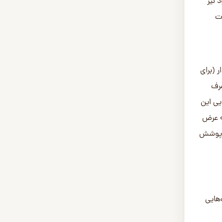
گرید بالاتر (A+ و A) که دارای
 بسیار
بالاتری دارند. این گریدها معمولاً برای پروژه‌های لوکس و نماهایی که ظاهر اهمیت بالایی دارد، انتخاب می‌شوند. گریدهای پایین‌تر مانند B یا C
ر در
ای
گنجشک) و کلاس ترمو بالاتر (Thermo-D) همراه است. این هم‌افزایی باعث می‌شود که قیمت ترمووود گرید A+ از جنس
 باشد. این تفاوت قیمت، بازتابی
ی
 شامل