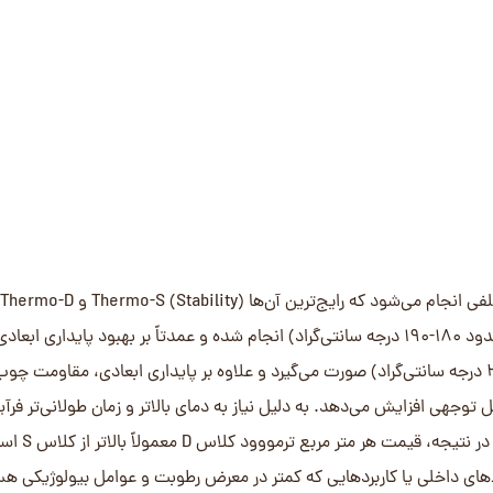
 سرمایه‌گذاری اولیه بالاتری داشته باشند اما در بلندمدت بهره‌وری بهتری
 طول فرآیند عملیات حرارتی، بخش قابل توجهی از هزینه‌های متغیر تولید را
نه تمام شده تولید ترمووود تاثیر می‌گذارد و این نوسانات به سرعت به ق
 قیمت انرژی، یکی از دلایل اصلی نوسانات قیمت هر متر مربع ترموود در ب
ابعاد الوارهای ترمووود، شامل ضخامت، عرض و طول، تاثیر مستقیمی بر 
رایج برای نما و دکینگ معمولاً بین ۱۶ تا ۲۶ میلی‌متر و عرض‌های متداول بین ۹۰ تا ۱۴۵ میلی‌متر است . تولید الوار با ابعاد بزرگ
 با کیفیت بالاتر است که ذاتاً گران‌تر هستند. همچنین، فرآیند خشک کردن و
ه طور کلی، هرچه ابعاد الوار ترمووود بزرگتر باشد، قیمت هر متر مربع ترمووود
ر باشد، هرچند معمولاً قیمت‌گذاری اصلی بر اساس متر مربع یا متر طول صو
شکل مقطع یا پروفیل الوار ترمووود نیز در قیمت آن موثر است. پروفیل‌های ساده مانند چهار تراش (SHP) که نیاز به