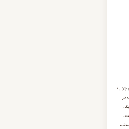
 دارند.
 تشکیل
یمت
ازار
قیمت واحد سطح (m2) دارند. ضخامت‌های
تر (ضخامت و
 ترمو
 نیز
رت