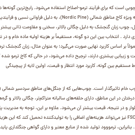
بی است که برای فرآیند ترمو-اصلاح استفاده می‌شود. رایج‌ترین گونه‌ها در 
ایران، کاج (Pine) و زبان گنجشک (Ash) هستند. چوب کاج، به ویژه کاج مناطق شمالی (Nordic Pine)، به دلیل فراوانی نسب
ل، چوب زبان گنجشک به دلیل چگالی بالاتر، سختی و مقاومت ذاتی بیشتر،
 دارد . انتخاب بین این دو گونه، مستقیماً بر هزینه اولیه ماده خام و در نت
ولاً بر اساس کاربرد نهایی صورت می‌گیرد؛ به عنوان مثال، زبان گنجشک تر
ت و زیبایی بیشتری دارند، ترجیح داده می‌شود، در حالی که کاج ترمو شده کا
ط مستقیم بین گونه، کاربرد مورد انتظار و قیمت، اولین لایه از پیچیدگی
خام تاثیرگذار است. چوب‌هایی که از جنگل‌های مناطق سردسیر شمالی (م
تان در این مناطق، دارای حلقه‌های سالیانه متراکم‌تر، چگالی بالاتر و گره‌ه
لوار و در نتیجه، قیمت بیشتر آن می‌شود. علاوه بر این، توجه به مدیریت پا
جنگل‌ها و اخذ گواهینامه‌های معتبر بین‌المللی مانند PEFC یا FSC نیز می‌تواند هزینه‌های اضافی را به تولیدکننده تحمیل کند که این ه
این، ترمووود تولید شده از منابع معتبر و دارای گواهی جنگلداری پایدا