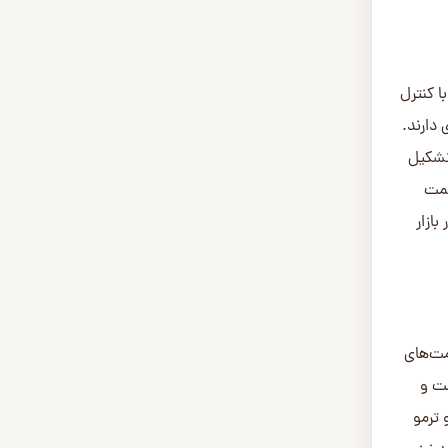
یده‌تر مانند فاق و زبانه (Tongue and Groove – T&G)، شیاردار (برای
 صرف
یمت نهایی این
ه عرض
ژ پوشش
هایی
ه‌های
ی سطحی یا عمقی، یکنواختی رنگ، پیچیدگی الیاف و سایر عیوب ظاهری به گریدهای مختلفی مانند A+, A, AB,