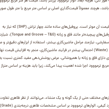
درجه‌بندی کیفی تاثیر بسیار زیادی بر قیمت هر متر مربع چوب ترمو دارد. الوارهای با 
بی الوار خام اولیه با این مشخصات و نیاز به فرآیند سورتینگ دقیق، قیمت
ری باشند، گزینه‌های اقتصادی‌تری هستند و می‌توانند برای کاربردهایی که ظاه
جالب توجه است که تقاضا برای گریدهای کیفی بالا اغلب با انتخاب گونه‌ه
چوبی گران‌تر (مانند زبان 
زبان گنجشک و کلاس Thermo-D به طور قابل توجهی بالاتر از ترمووود گرید B از جنس کاج و کلاس Thermo-S
ری محصول نهایی است.
ست (عمدتاً از کشورهای اروپایی مانند فنلاند و استونی). بنابراین، هزینه‌ها
ربع ترمووود ایفا می‌کنند.
أ تا بنادر ایران، یکی از مولفه‌های اصلی قیمت تمام شده است. این هزینه