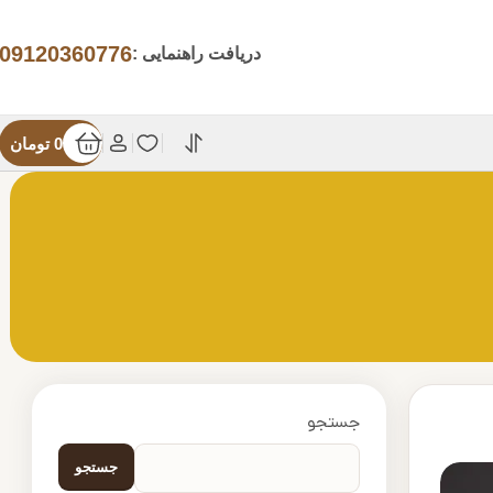
09120360776
دریافت راهنمایی :
0
تومان
جستجو
جستجو