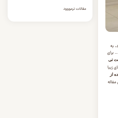
مقالات ترمووود
، به
… برای
ت تی
 زیبا
ه از
مقاله