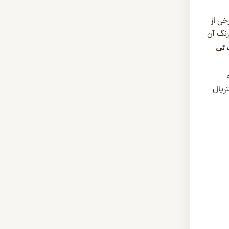
خی از
رنگ آن
 تی
ریال