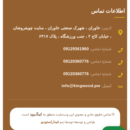
آدرس:
خاوران ، شهرک صنعتی خاوران ، سایت چوبفروشان
، خیابان کاج ۲ ، جنب ورزشگاه ، پلاک ۶۳۱۷
شماره تماس:
09129361960
شماره تماس:
09120360776
شماره تماس:
09120360776
ایمیل:
info@kingwood.pw
© تمامی حقوق مادی و معنوی این وب‌سایت متعلق به
است.
کینگ‌وود
طراحی و توسعه توسط تیم
فیداراستودیو