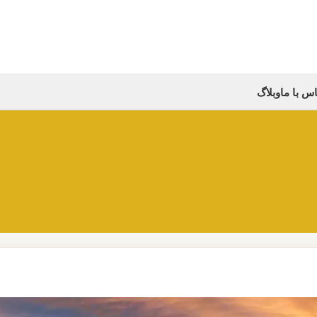
س با ما
وبلاگ