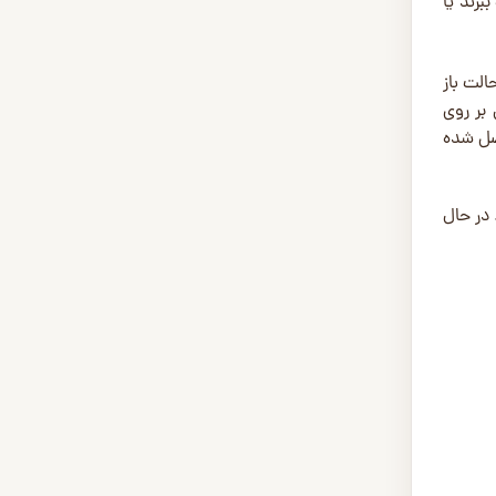
برند یا
الت باز
 بر روی
صل شده
 در حال