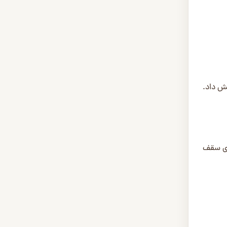
شش داد.
ای سقف