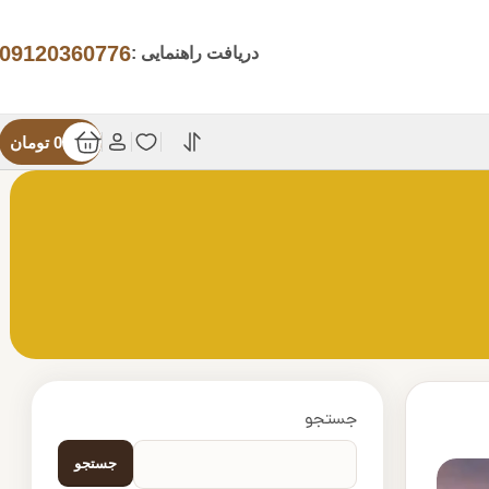
09120360776
دریافت راهنمایی :
0
تومان
جستجو
جستجو